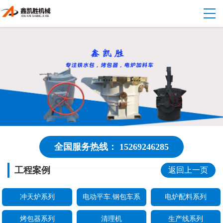
全国服务热线： 15269246285
工程案例
返回上一页
冲天炉系列
电动平车.钢包车系
电炉配料系列
烤包器系列
清理机
生产线系列