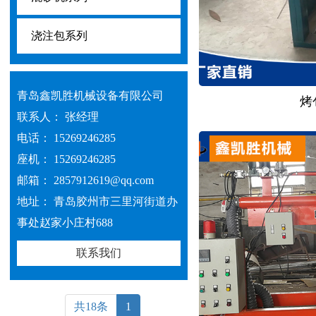
浇注包系列
青岛鑫凯胜机械设备有限公司
烤
联系人： 张经理
电话： 15269246285
座机： 15269246285
邮箱： 2857912619@qq.com
地址： 青岛胶州市三里河街道办
事处赵家小庄村688
联系我们
共18条
1