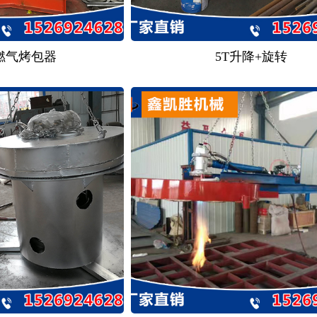
天燃气烤包器
5T升降+旋转